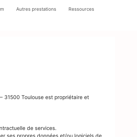
um
Autres prestations
Ressources
 – 31500 Toulouse est propriétaire et
tractuelle de services.
éger ses propres données et/ou logiciels de