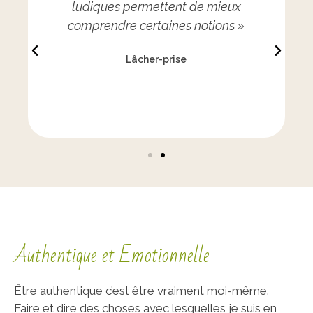
ludiques permettent de mieux
e
comprendre certaines notions »
e
nt
t
Lâcher-prise
e
Authentique et Emotionnelle
Être authentique c’est être vraiment moi-même.
Faire et dire des choses avec lesquelles je suis en